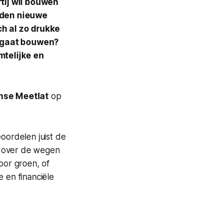
tij wil bouwen
nden nieuwe
h al zo drukke
s gaat bouwen?
mtelijke en
nse Meetlat
op
eoordelen juist de
n over de wegen
or groen, of
 en financiële