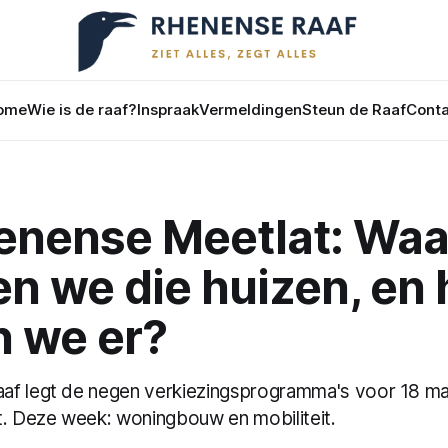
ome
Wie is de raaf?
Inspraak
Vermeldingen
Steun de Raaf
Conta
enense Meetlat: Waa
n we die huizen, en 
 we er?
f legt de negen verkiezingsprogramma's voor 18 maa
t. Deze week: woningbouw en mobiliteit.