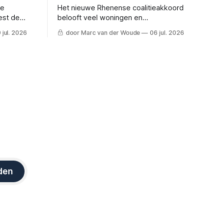
ge
Het nieuwe Rhenense coalitieakkoord
est de
belooft veel woningen en
 aanpak.
vernieuwingen, maar de lokale
 jul. 2026
door Marc van der Woude
06 jul. 2026
ers
belastingen stijgen en burgemeester
Kaai geeft een waarschuwing af.
den