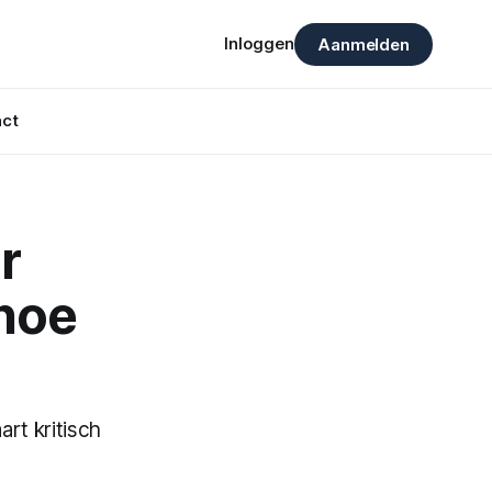
Inloggen
Aanmelden
ct
r
hoe
rt kritisch