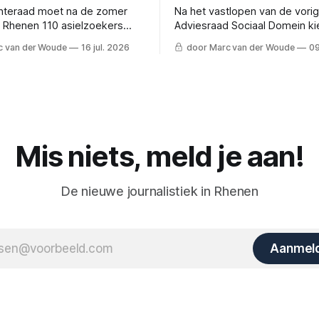
teraad moet na de zomer
Na het vastlopen van de vori
 Rhenen 110 asielzoekers
Adviesraad Sociaal Domein ki
gen. De Rhenense Raaf zet
nieuwe raad voor een andere
c van der Woude
16 jul. 2026
door Marc van der Woude
09
's en de vier scenario's op
Vroeger meepraten en inwon
nadrukkelijker betrekken.
Mis niets, meld je aan!
De nieuwe journalistiek in Rhenen
Aanmel