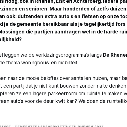
s hoog, ook in Rhenen, Elst en Achterberg. Iedere par
gezinnen en senioren. Maar honderden of zelfs duize
n ook: duizenden extra auto's en fietsen op onze toc
 je de gemeente bereikbaar als je tegelijkertijd for
lossingen die partijen aandragen wel in de harde rui
lijkheid?
ikel leggen we de verkiezingsprogramma's langs
De Rhene
rde thema
woningbouw en mobiliteit
.
leen naar de mooie beloftes over aantallen huizen, maar b
pt een partij dat je niet kunt bouwen zonder na te denke
pteren ze een lagere parkeernorm om ruimte te maken vo
reen auto's voor de deur kwijt kan? We doen de ruimtelijke