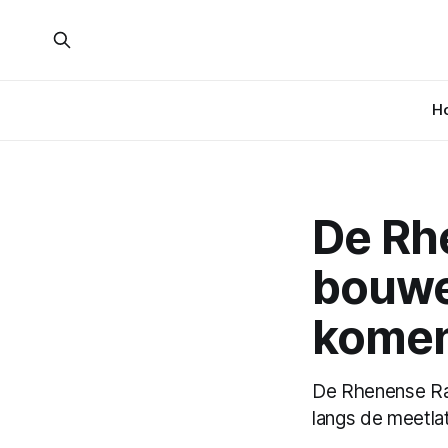
H
De Rh
bouwe
komen
De Rhenense Raa
langs de meetla