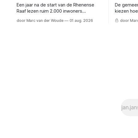
Een jaar na de start van de Rhenense
De gemeen
Raaf lezen ruim 2.000 inwoners
kiezen hoe
wekelijks mee. Een terugblik op wat we
gaat opvan
door Marc van der Woude
01 aug. 2026
door Mar
samen hebben opgebouwd.
de dilemma
een rij.