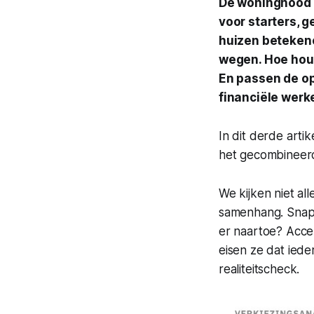
De woningnood i
voor starters, 
huizen betekene
wegen. Hoe houd
En passen de op
financiële werke
In dit derde art
het gecombinee
We kijken niet al
samenhang
. Sna
er naartoe? Acce
eisen ze dat iede
realiteitscheck.