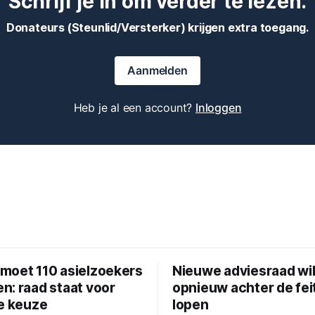
Schrijf je in om verder te lezen.
Donateurs (Steunlid/Versterker) krijgen extra toegang.
Aanmelden
Heb je al een account?
Inloggen
moet 110 asielzoekers
Nieuwe adviesraad wil
n: raad staat voor
opnieuw achter de fei
ke keuze
lopen