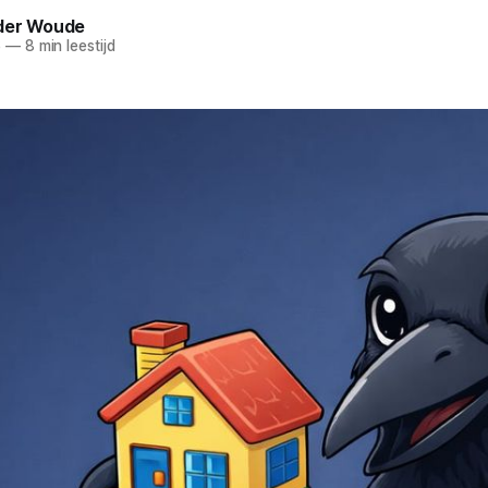
der Woude
6
—
8 min leestijd