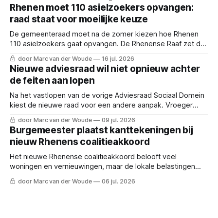
Rhenen moet 110 asielzoekers opvangen:
raad staat voor moeilijke keuze
De gemeenteraad moet na de zomer kiezen hoe Rhenen
110 asielzoekers gaat opvangen. De Rhenense Raaf zet de
dilemma's en de vier scenario's op een rij.
door Marc van der Woude
16 jul. 2026
Nieuwe adviesraad wil niet opnieuw achter
de feiten aan lopen
Na het vastlopen van de vorige Adviesraad Sociaal Domein
kiest de nieuwe raad voor een andere aanpak. Vroeger
meepraten en inwoners nadrukkelijker betrekken.
door Marc van der Woude
09 jul. 2026
Burgemeester plaatst kanttekeningen bij
nieuw Rhenens coalitieakkoord
Het nieuwe Rhenense coalitieakkoord belooft veel
woningen en vernieuwingen, maar de lokale belastingen
stijgen en burgemeester Kaai geeft een waarschuwing af.
door Marc van der Woude
06 jul. 2026