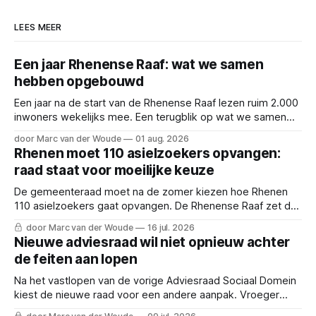
LEES MEER
Een jaar Rhenense Raaf: wat we samen
hebben opgebouwd
Een jaar na de start van de Rhenense Raaf lezen ruim 2.000
inwoners wekelijks mee. Een terugblik op wat we samen
hebben opgebouwd.
door Marc van der Woude
01 aug. 2026
Rhenen moet 110 asielzoekers opvangen:
raad staat voor moeilijke keuze
De gemeenteraad moet na de zomer kiezen hoe Rhenen
110 asielzoekers gaat opvangen. De Rhenense Raaf zet de
dilemma's en de vier scenario's op een rij.
door Marc van der Woude
16 jul. 2026
Nieuwe adviesraad wil niet opnieuw achter
de feiten aan lopen
Na het vastlopen van de vorige Adviesraad Sociaal Domein
kiest de nieuwe raad voor een andere aanpak. Vroeger
meepraten en inwoners nadrukkelijker betrekken.