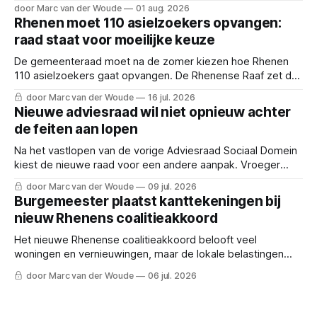
hebben opgebouwd.
door Marc van der Woude
01 aug. 2026
Rhenen moet 110 asielzoekers opvangen:
raad staat voor moeilijke keuze
De gemeenteraad moet na de zomer kiezen hoe Rhenen
110 asielzoekers gaat opvangen. De Rhenense Raaf zet de
dilemma's en de vier scenario's op een rij.
door Marc van der Woude
16 jul. 2026
Nieuwe adviesraad wil niet opnieuw achter
de feiten aan lopen
Na het vastlopen van de vorige Adviesraad Sociaal Domein
kiest de nieuwe raad voor een andere aanpak. Vroeger
meepraten en inwoners nadrukkelijker betrekken.
door Marc van der Woude
09 jul. 2026
Burgemeester plaatst kanttekeningen bij
nieuw Rhenens coalitieakkoord
Het nieuwe Rhenense coalitieakkoord belooft veel
woningen en vernieuwingen, maar de lokale belastingen
stijgen en burgemeester Kaai geeft een waarschuwing af.
door Marc van der Woude
06 jul. 2026