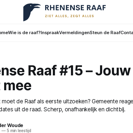
ome
Wie is de raaf?
Inspraak
Vermeldingen
Steun de Raaf
Conta
nse Raaf #15 – Jouw
 mee
moet de Raaf als eerste uitzoeken? Gemeente reage
ates uit de raad. Scherp, onafhankelijk en dichtbij.
der Woude
5
—
5 min leestijd