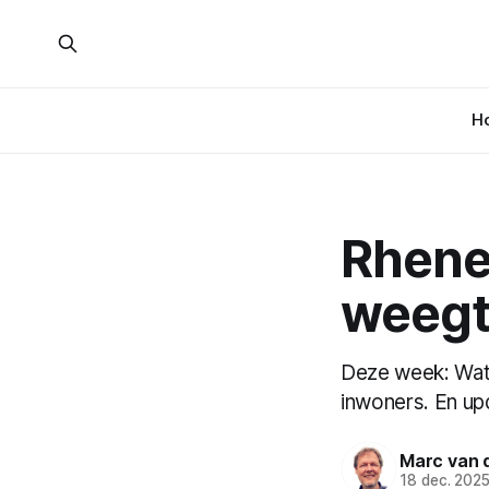
H
Rhene
weegt
Deze week: Wat 
inwoners. En upd
Marc van 
18 dec. 202