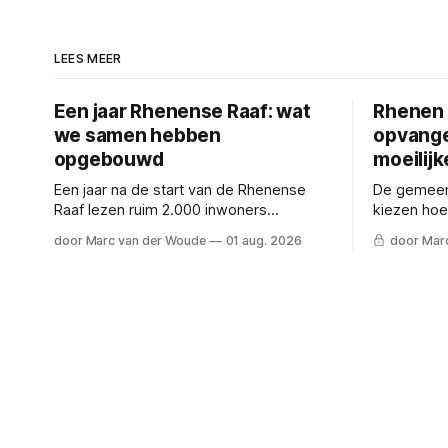
LEES MEER
Een jaar Rhenense Raaf: wat
Rhenen 
we samen hebben
opvange
opgebouwd
moeilij
Een jaar na de start van de Rhenense
De gemeen
Raaf lezen ruim 2.000 inwoners
kiezen hoe
wekelijks mee. Een terugblik op wat we
gaat opvan
door Marc van der Woude
01 aug. 2026
door Mar
samen hebben opgebouwd.
de dilemma
een rij.