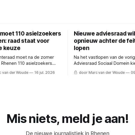
moet 110 asielzoekers
Nieuwe adviesraad wil
n: raad staat voor
opnieuw achter de fei
ke keuze
lopen
teraad moet na de zomer
Na het vastlopen van de vori
 Rhenen 110 asielzoekers
Adviesraad Sociaal Domein ki
gen. De Rhenense Raaf zet
nieuwe raad voor een andere
c van der Woude
16 jul. 2026
door Marc van der Woude
09
's en de vier scenario's op
Vroeger meepraten en inwon
nadrukkelijker betrekken.
Mis niets, meld je aan!
De nieuwe journalistiek in Rhenen