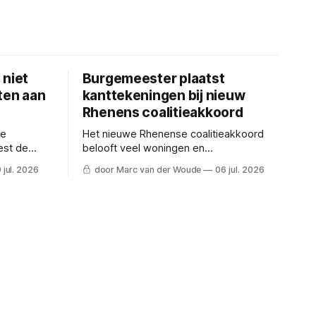
 niet
Burgemeester plaatst
ten aan
kanttekeningen bij nieuw
Rhenens coalitieakkoord
ge
Het nieuwe Rhenense coalitieakkoord
est de
belooft veel woningen en
 aanpak.
vernieuwingen, maar de lokale
 jul. 2026
door Marc van der Woude
06 jul. 2026
ers
belastingen stijgen en burgemeester
Kaai geeft een waarschuwing af.