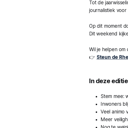
Tot de jaarwisse
journalistiek voo
Op dit moment 
Dit weekend kij
Wil je helpen om
👉
Steun de Rh
In deze editie
Stem mee: w
Inwoners bl
Veel animo 
Meer veilig
Nog te wein