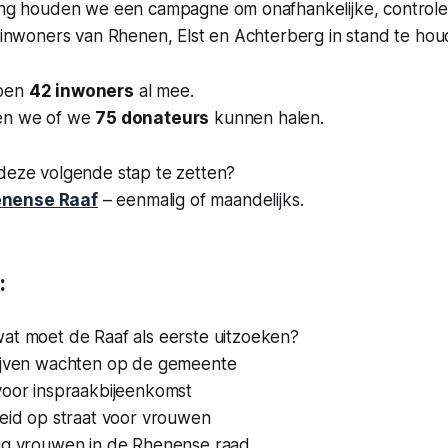
ling houden we een campagne om onafhankelijke, control
r inwoners van Rhenen, Elst en Achterberg in stand te hou
doen
42 inwoners
al mee.
ken we of we
75 donateurs
kunnen halen.
 deze volgende stap te zetten?
enense Raaf
– eenmalig of maandelijks.
:
at moet de Raaf als eerste uitzoeken?
ijven wachten op de gemeente
voor inspraakbijeenkomst
heid op straat voor vrouwen
ig vrouwen in de Rhenense raad