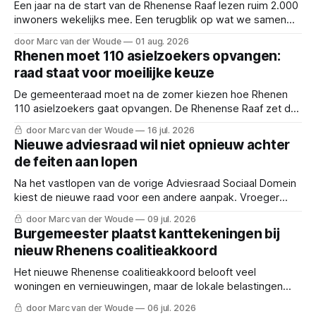
Een jaar na de start van de Rhenense Raaf lezen ruim 2.000
inwoners wekelijks mee. Een terugblik op wat we samen
hebben opgebouwd.
door Marc van der Woude
01 aug. 2026
Rhenen moet 110 asielzoekers opvangen:
raad staat voor moeilijke keuze
De gemeenteraad moet na de zomer kiezen hoe Rhenen
110 asielzoekers gaat opvangen. De Rhenense Raaf zet de
dilemma's en de vier scenario's op een rij.
door Marc van der Woude
16 jul. 2026
Nieuwe adviesraad wil niet opnieuw achter
de feiten aan lopen
Na het vastlopen van de vorige Adviesraad Sociaal Domein
kiest de nieuwe raad voor een andere aanpak. Vroeger
meepraten en inwoners nadrukkelijker betrekken.
door Marc van der Woude
09 jul. 2026
Burgemeester plaatst kanttekeningen bij
nieuw Rhenens coalitieakkoord
Het nieuwe Rhenense coalitieakkoord belooft veel
woningen en vernieuwingen, maar de lokale belastingen
stijgen en burgemeester Kaai geeft een waarschuwing af.
door Marc van der Woude
06 jul. 2026