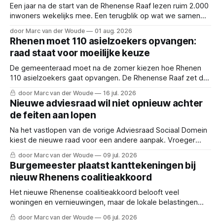
Een jaar na de start van de Rhenense Raaf lezen ruim 2.000
inwoners wekelijks mee. Een terugblik op wat we samen
hebben opgebouwd.
door Marc van der Woude
01 aug. 2026
Rhenen moet 110 asielzoekers opvangen:
raad staat voor moeilijke keuze
De gemeenteraad moet na de zomer kiezen hoe Rhenen
110 asielzoekers gaat opvangen. De Rhenense Raaf zet de
dilemma's en de vier scenario's op een rij.
door Marc van der Woude
16 jul. 2026
Nieuwe adviesraad wil niet opnieuw achter
de feiten aan lopen
Na het vastlopen van de vorige Adviesraad Sociaal Domein
kiest de nieuwe raad voor een andere aanpak. Vroeger
meepraten en inwoners nadrukkelijker betrekken.
door Marc van der Woude
09 jul. 2026
Burgemeester plaatst kanttekeningen bij
nieuw Rhenens coalitieakkoord
Het nieuwe Rhenense coalitieakkoord belooft veel
woningen en vernieuwingen, maar de lokale belastingen
stijgen en burgemeester Kaai geeft een waarschuwing af.
door Marc van der Woude
06 jul. 2026