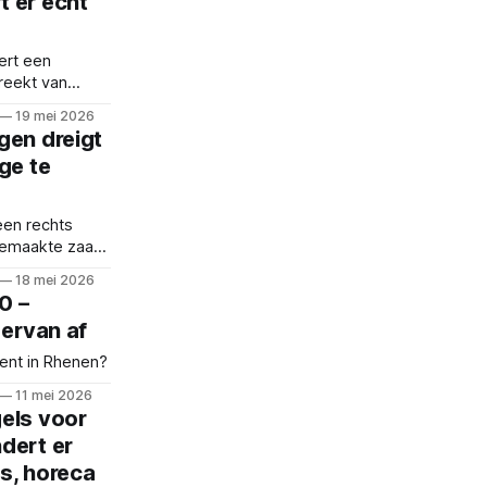
 er écht
ert een
reekt van
oeilijke
19 mei 2026
hoven naar
gen dreigt
ge te
een rechts
gemaakte zaak,
neens heel
18 mei 2026
0 –
 ervan af
ent in Rhenen?
11 mei 2026
els voor
dert er
s, horeca