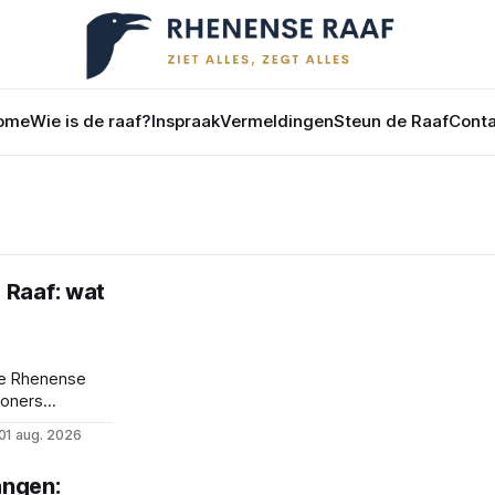
ome
Wie is de raaf?
Inspraak
Vermeldingen
Steun de Raaf
Conta
 Raaf: wat
 de Rhenense
woners
blik op wat we
01 aug. 2026
wd.
angen: