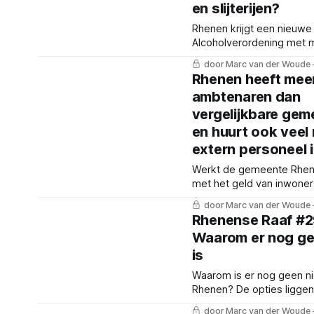
en slijterijen?
Rhenen krijgt een nieuwe
Alcoholverordening met 
papierwerk voor sportkan
door Marc van der Woude
nieuwe regels voor horeca 
Rhenen heeft mee
ambtenaren dan
vergelijkbare gem
en huurt ook veel
extern personeel 
Werkt de gemeente Rhene
met het geld van inwone
onderzoeksbureau heeft 
door Marc van der Woude
uitgezocht.
Rhenense Raaf #2
Waarom er nog gee
is
Waarom is er nog geen ni
Rhenen? De opties liggen
een duidelijke keuze blijft 
door Marc van der Woude