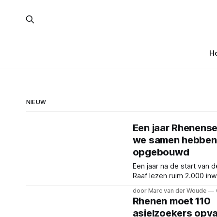
H
NIEUW
Een jaar Rhenense
we samen hebben
opgebouwd
Een jaar na de start van
Raaf lezen ruim 2.000 in
wekelijks mee. Een terug
door Marc van der Woude
samen hebben opgebou
Rhenen moet 110
asielzoekers opv