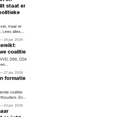
ing af.
it staat er
olitieke
ver, maar er
. Lees alles
ten, de
29 jun. 2026
ereikt:
we coalitie
, VVD, D66, CDA
een
en presenteren
27 jun. 2026
 en één nieuw
en formatie
ende coalitie
wethouders. En
ssies deze
03 jun. 2026
aar