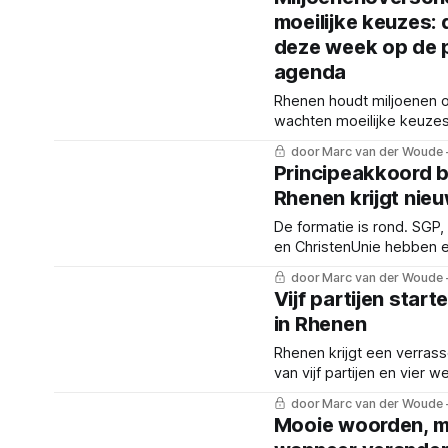
Kaai geeft een waarschuw
moeilijke keuzes: d
deze week op de p
agenda
Rhenen houdt miljoenen o
wachten moeilijke keuzes
over de naderende tekor
door Marc van der Woude
Ericaschool en de nieuwe
Principeakkoord b
woningbouwplannen.
Rhenen krijgt nieu
De formatie is rond. SGP
en ChristenUnie hebben 
principeakkoord bereikt 
door Marc van der Woude
drie bekende wethouders
Vijf partijen start
gezicht.
in Rhenen
Rhenen krijgt een verrass
van vijf partijen en vier 
wat bespreken de commi
door Marc van der Woude
week?
Mooie woorden, m