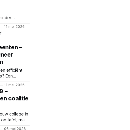
minder
tines en
11 mei 2026
en slijterijen.
r
eenten –
 meer
in
n efficiënt
rs? Een
dat nu
11 mei 2026
9 –
n coalitie
euw college in
 op tafel, maar
uit. Dit speelt
06 mei 2026