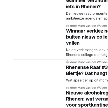
wanneer verandert
iets in Rhenen?
De nieuwe raad presente
ambitieuze agenda en sp
samenwerking. Maar de m
door Marc van der Woude
keuzes worden doorgesc
Winnaar verkiezin
het nieuwe college.
buiten nieuw colle
vallen
Na de verkiezingen leek 
Rhenens college een uit
maar de formatie loopt i
door Marc van der Woude
anders dan gedacht.
Rhenense Raaf #3
Biertje? Dat hangt
Wat speelt er op dit mom
door Marc van der Woude
Nieuwe alcoholreg
Rhenen: wat veran
voor sportkantine