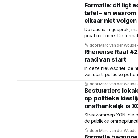
er achter de schermen.
Formatie: dit ligt 
tafel – en waarom 
elkaar niet volgen
De raad is in gesprek, maa
praat niet mee. De format
gaat over strategie, ver
door Marc van der Woude
vraag wie straks de regie
Rhenense Raaf #2
raad van start
In deze nieuwsbrief: de n
van start, politieke petten
omroep, de agenda voor
door Marc van der Woude
maand en kort nieuws.
Bestuurders loka
op politieke kiesli
onafhankelijk is 
Streekomroep XON, die o
de publieke omroepfunctie
onder een vergrootglas 
door Marc van der Woude
schijn van belangenverstr
Formatie begonne