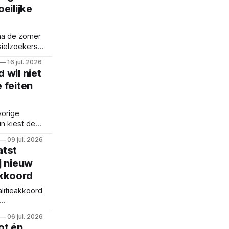
eilijke
na de zomer
sielzoekers
nse Raaf zet
16 jul. 2026
scenario's op
 wil niet
 feiten
vorige
n kiest de
dere aanpak.
09 jul. 2026
nwoners
atst
j nieuw
akkoord
litieakkoord
okale
06 jul. 2026
urgemeester
ot én