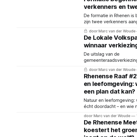
verkenners en twe
De formatie in Rhenen is
zijn twee verkenners aan
komende maand twee op
door Marc van der Woude
onderzoeken.
De Lokale Volkspar
winnaar verkiezin
De uitslag van de
gemeenteraadsverkiezin
laat een flinke verschuivi
door Marc van der Woude
politieke verhoudingen zi
Rhenense Raaf #2
en leefomgeving: 
een plan dat kan?
Natuur en leefomgeving: 
écht doordacht – en wie n
door Marc van der Woude
De Rhenense Meet
koestert het groen