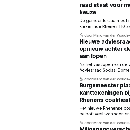
raad staat voor mo
keuze
De gemeenteraad moet 
kiezen hoe Rhenen 110 a
gaat opvangen. De Rhene
door Marc van der Woude
de dilemma's en de vier 
Nieuwe adviesraad
een rij.
opnieuw achter de
aan lopen
Na het vastlopen van de 
Adviesraad Sociaal Domei
nieuwe raad voor een an
door Marc van der Woude
Vroeger meepraten en i
Burgemeester pla
nadrukkelijker betrekken.
kanttekeningen bi
Rhenens coalitie
Het nieuwe Rhenense coa
belooft veel woningen en
vernieuwingen, maar de l
door Marc van der Woude
belastingen stijgen en b
Miljoenenoversch