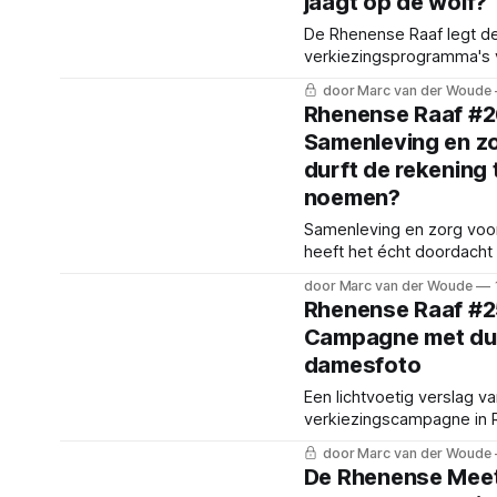
jaagt op de wolf?
De Rhenense Raaf legt d
verkiezingsprogramma's 
kritisch langs de meetlat
door Marc van der Woude
natuur en leefomgeving.
Rhenense Raaf #2
Samenleving en zo
durft de rekening 
noemen?
Samenleving en zorg voor
heeft het écht doordacht 
door Marc van der Woude
Rhenense Raaf #2
Campagne met du
damesfoto
Een lichtvoetig verslag v
verkiezingscampagne in 
het belangrijkste kort nie
door Marc van der Woude
gemeente.
De Rhenense Meet