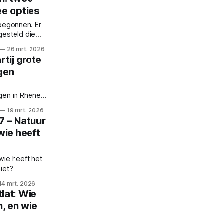
e opties
 begonnen. Er
gesteld die
ties gaan
26 mrt. 2026
tij grote
gen
gen in Rhenen
ng in de
19 mrt. 2026
en.
7 – Natuur
wie heeft
wie heeft het
iet?
14 mrt. 2026
lat: Wie
, en wie