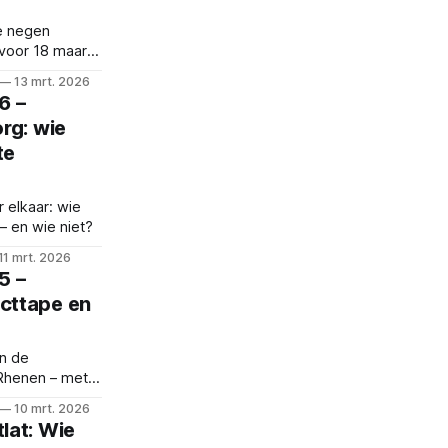
e negen
voor 18 maart
. Deze week:
13 mrt. 2026
6 –
rg: wie
te
 elkaar: wie
– en wie niet?
11 mrt. 2026
5 –
cttape en
an de
Rhenen – met
uws uit de
10 mrt. 2026
lat: Wie