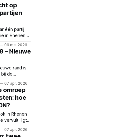
echt op
partijen
r één partij
ie in Rhenen
trouwen en de
06 mei 2026
 heeft.
8 – Nieuwe
ieuwe raad is
 bij de
 de komende
07 apr. 2026
le omroep
jsten: hoe
XON?
ok in Rhenen
 vervult, ligt
vanwege de
07 apr. 2026
engeling.
n: twee